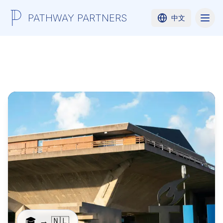
PATHWAY PARTNERS
中文
🎓 → 🇳🇱