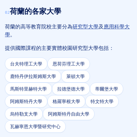
荷蘭的各家大學
02
荷蘭的高等教育院校主要分為
研究型大學
及
應用科學大
學
。
提供國際課程的主要實體校園研究型大學包括：
台夫特理工大學
恩荷芬理工大學
鹿特丹伊拉斯姆斯大學
萊頓大學
馬斯特里赫特大學
拉德堡德大學
蒂爾堡大學
阿姆斯特丹大學
格羅寧根大學
特文特大學
烏特勒支大學
阿姆斯特丹自由大學
瓦赫寧恩大學暨研究中心