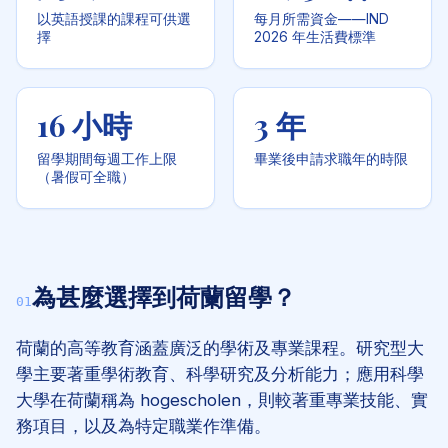
以英語授課的課程可供選
每月所需資金——IND
擇
2026 年生活費標準
16 小時
3 年
留學期間每週工作上限
畢業後申請求職年的時限
（暑假可全職）
為甚麼選擇到荷蘭留學？
01
荷蘭的高等教育涵蓋廣泛的學術及專業課程。研究型大
學主要著重學術教育、科學研究及分析能力；應用科學
大學在荷蘭稱為
hogescholen
，則較著重專業技能、實
務項目，以及為特定職業作準備。